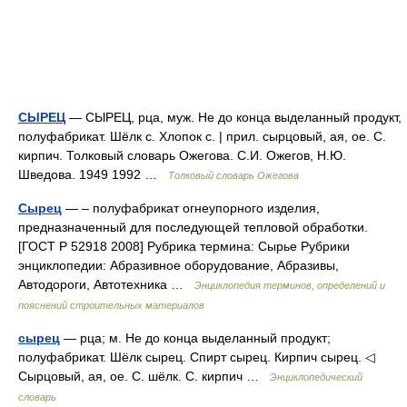
СЫРЕЦ
— СЫРЕЦ, рца, муж. Не до конца выделанный продукт,
полуфабрикат. Шёлк с. Хлопок с. | прил. сырцовый, ая, ое. С.
кирпич. Толковый словарь Ожегова. С.И. Ожегов, Н.Ю.
Шведова. 1949 1992 …
Толковый словарь Ожегова
Сырец
— – полуфабрикат огнеупорного изделия,
предназначенный для последующей тепловой обработки.
[ГОСТ Р 52918 2008] Рубрика термина: Сырье Рубрики
энциклопедии: Абразивное оборудование, Абразивы,
Автодороги, Автотехника …
Энциклопедия терминов, определений и
пояснений строительных материалов
сырец
— рца; м. Не до конца выделанный продукт;
полуфабрикат. Шёлк сырец. Спирт сырец. Кирпич сырец. ◁
Сырцовый, ая, ое. С. шёлк. С. кирпич …
Энциклопедический
словарь