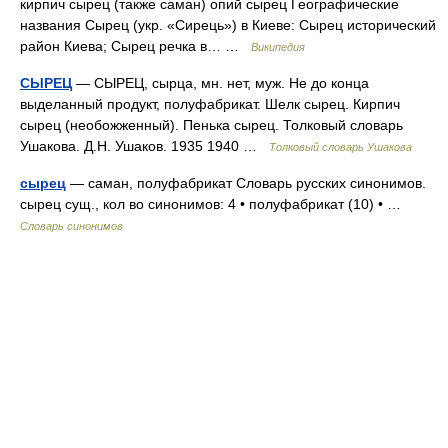
кирпич сырец (также саман) опий сырец Географические
названия Сырец (укр. «Сирець») в Киеве: Сырец исторический
район Киева; Сырец речка в… …
Википедия
СЫРЕЦ
— СЫРЕЦ, сырца, мн. нет, муж. Не до конца
выделанный продукт, полуфабрикат. Шелк сырец. Кирпич
сырец (необожженный). Пенька сырец. Толковый словарь
Ушакова. Д.Н. Ушаков. 1935 1940 …
Толковый словарь Ушакова
сырец
— саман, полуфабрикат Словарь русских синонимов.
сырец сущ., кол во синонимов: 4 • полуфабрикат (10) • …
Словарь синонимов