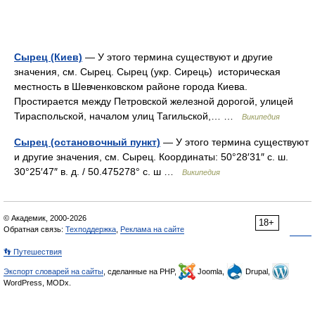
Сырец (Киев)
— У этого термина существуют и другие
значения, см. Сырец. Сырец (укр. Сирець) историческая
местность в Шевченковском районе города Киева.
Простирается между Петровской железной дорогой, улицей
Тираспольской, началом улиц Тагильской,… …
Википедия
Сырец (остановочный пункт)
— У этого термина существуют
и другие значения, см. Сырец. Координаты: 50°28′31″ с. ш.
30°25′47″ в. д. / 50.475278° с. ш …
Википедия
© Академик, 2000-2026
18+
Обратная связь:
Техподдержка
,
Реклама на сайте
👣 Путешествия
Экспорт словарей на сайты
, сделанные на PHP,
Joomla,
Drupal,
WordPress, MODx.